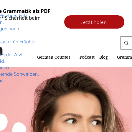
he Grammatik als PDF
Fischers Fritz.
hr Sicherheit beim
Jetzt holen
n.
egen nach.
ssen früh Früchte.
tzt der Arzt.
German Courses
Podcast + Blog
Gramm
id.
hnee.
hernde Schwalben.
oo.