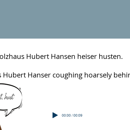
olzhaus Hubert Hansen heiser husten.
s Hubert Hanser coughing hoarsely behi
00:00 / 00:09