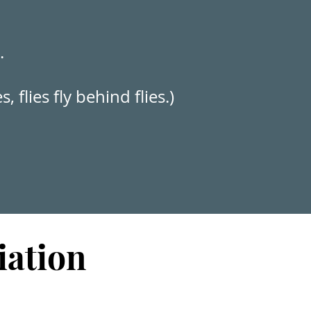
.
es, flies fly behind flies.)
iation