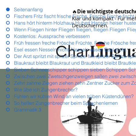
Seitenanfang
🔥
Die wichtigste deutsc
Fischers Fritz fischt frische Fische. Frische Fische fischt 
Klar und kompakt - Für me
Hans hört hinterm Holzhaus Hubert Hansen heiser huste
Deutschlernen.
Wenn Fliegen hinter Fliegen fliegen, fliegen Fliegen Fli
Kostenlos: Aussprache verbessern
Früh fressen freche Frösche Früchte. Freche Frösche fre
Esel essen Nesseln nicht. Nesseln essen Esel nicht.
Der Arzt spritzt mit spitzer Spritze. Mit spitzer Spritze spri
Blaukraut bleibt Blaukraut und Brautkleid bleibt Brautkle
Sieben Schneeschipper schippen sieben Schippen Sc
Zwischen zwei Zwetschgenzweigen saßen zwei zwitsc
Zehn zahme Ziegen ziehen zehn Zentner Zucker zum Z
Wie übe ich Zungenbrecher?​​
Fühlen wir kühlen Wind an vielen trüben Küstendünen?
So helfen Zungenbrecher beim Sprachenlernen
Grammatik 3