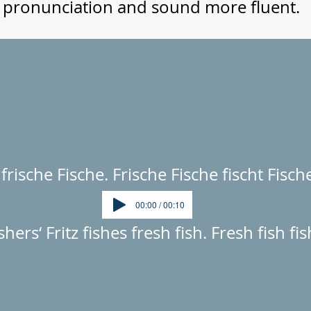
r pronunciation and sound more fluent.
 frische Fische. Frische Fische fischt Fische
00:00 / 00:10
shers‘ Fritz fishes fresh fish. Fresh fish fis