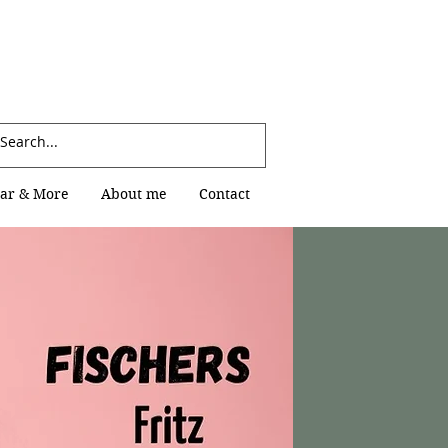
Log In
ar & More
About me
Contact